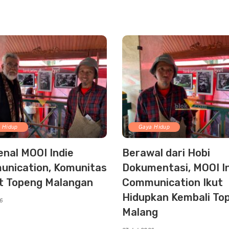
 Hidup
Gaya Hidup
nal MOOI Indie
Berawal dari Hobi
nication, Komunitas
Dokumentasi, MOOI I
t Topeng Malangan
Communication Ikut
Hidupkan Kembali To
26
Malang