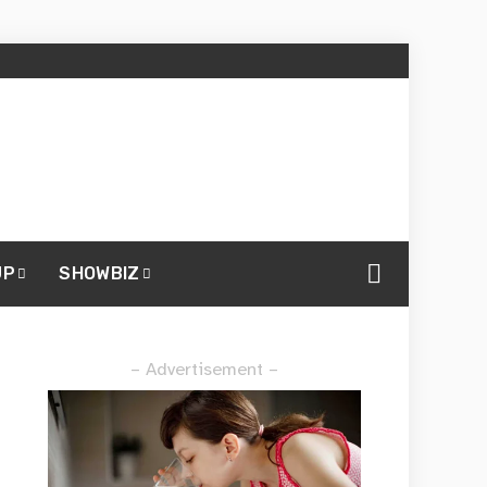
UP
SHOWBIZ
– Advertisement –