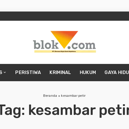
S
PERISTIWA
KRIMINAL
HUKUM
GAYA HID
Beranda
»
kesambar petir
Tag:
kesambar peti