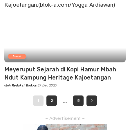
Travel
Meyeruput Sejarah di Kopi Hamur Mbah
Ndut Kampung Heritage Kajoetangan
oleh
Redaksi Blok-a
27 Dec 2025
Posted
by
…
1
2
8
– Advertisement –