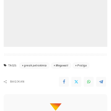
TAGS:
gresik petrokimia
Megawati
Proliga
BAGIKAN