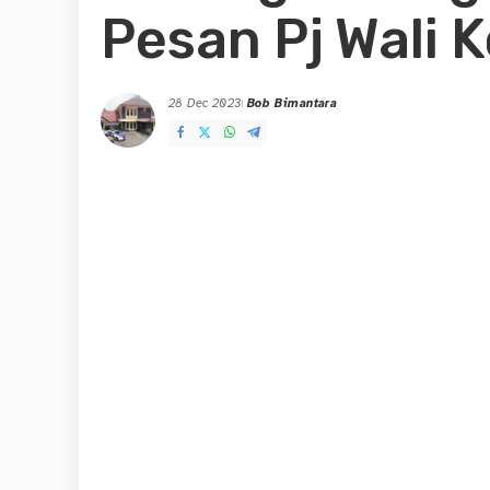
Pesan Pj Wali 
28 Dec 2023
Bob Bimantara
Posted
by