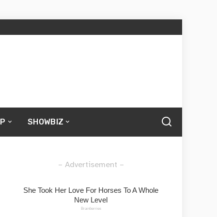
UP
SHOWBIZ
– Advertisement –