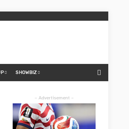
UP
SHOWBIZ
– Advertisement –