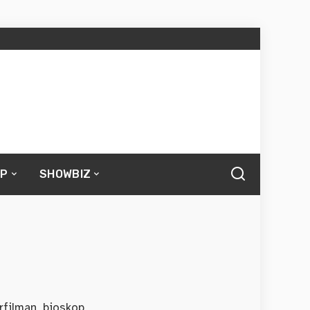
UP
SHOWBIZ
erfilman, bioskop,