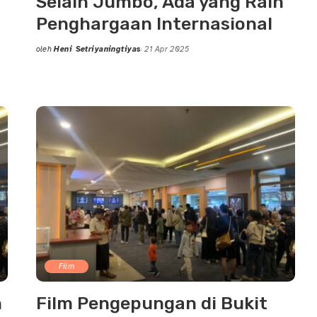
Selain Jumbo, Ada yang Raih
Penghargaan Internasional
oleh
Heni Setriyaningtiyas
21 Apr 2025
Posted
by
Film
n
Film Pengepungan di Bukit