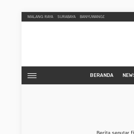
MALANG RAYA
SURABAYA
BANYUWANGI
BERANDA
NEW
Berita seputar fi