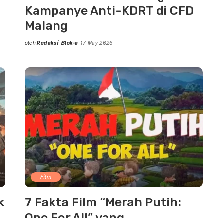
k
Kampanye Anti-KDRT di CFD
Malang
oleh
Redaksi Blok-a
17 May 2026
Posted
by
Film
k
7 Fakta Film “Merah Putih:
h
One For All” yang