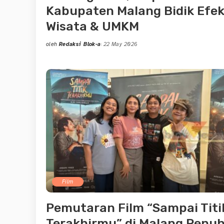
Kabupaten Malang Bidik Efe
Wisata & UMKM
oleh
Redaksi Blok-a
22 May 2026
Posted
by
Film
Pemutaran Film “Sampai Titi
Terakhirmu” di Malang Penu