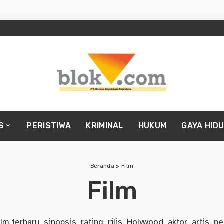
S
PERISTIWA
KRIMINAL
HUKUM
GAYA HID
Beranda
»
Film
Film
lm terbaru, sinopsis, rating, rilis, Holywood, aktor, artis, p