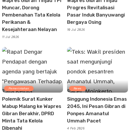
Wapres Gibran Tinjau TPI
Wapres Gibran Tinjau
Muncar, Dorong
Progres Revitalisasi
Pembenahan Tata Kelola
Pasar Induk Banyuwangi
Perikanan &
Bergaya Osing
Kesejahteraan Nelayan
10 Jul 2026
11 Jul 2026
Pemerintahan
News
Polemik Surat Kunker
Singgung Indonesia Emas
Wabup Malang ke Wapres
2045, Ini Pesan Gibran di
Gibran Berakhir, DPRD
Ponpes Amanatul
Minta Tata Kelola
Ummah Pacet
Dibenahi
4 Feb 2026